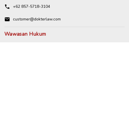
phone
+62 857-5718-3104
email
customer@dokterlaw.com
Wawasan Hukum
Dokument Hukum
Jurnal
Edukasi
Event
Berita
Dokter Law
Tentang Kami
Redaksi
Kode Etik
Ketentuan Layanan