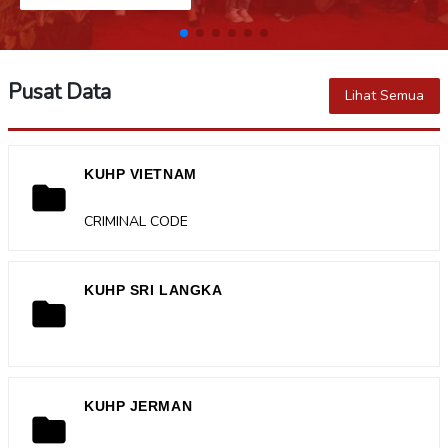
Pusat Data
Lihat Semua
KUHP VIETNAM
folder
CRIMINAL CODE
KUHP SRI LANGKA
folder
KUHP JERMAN
folder