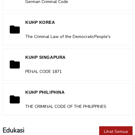
German Criminal Code
KUHP KOREA
folder
The Criminal Law of the DemocraticPeople's
Republic of Korea
KUHP SINGAPURA
folder
PENAL CODE 1871
KUHP PHILIPHINA
folder
THE CRIMINAL CODE OF THE PHILIPPINES
Edukasi
Lihat Semua